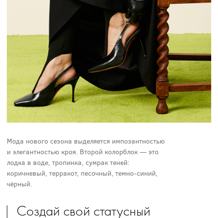
Мода нового сезона выделяется импозантностью
и элегантностью кроя. Второй колорблок — это
лодка в воде, тропинка, сумрак теней:
коричневый, терракот, песочный, темно-синий,
чёрный.
Создай свой статусный