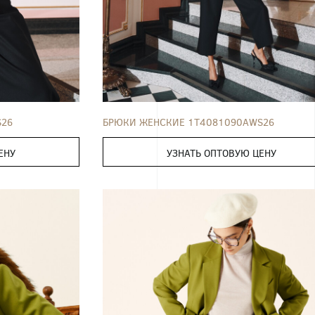
БРЮКИ
42
44
46
48
50
S26
БРЮКИ ЖЕНСКИЕ 1T4081090AWS26
ЕНУ
УЗНАТЬ ОПТОВУЮ ЦЕНУ