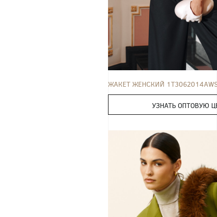
ЖАКЕТ
42
44
46
48
50
ЖАКЕТ ЖЕНСКИЙ 1T3062014AW
УЗНАТЬ ОПТОВУЮ Ц