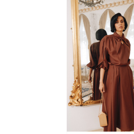
БЛУЗКА
42
44
46
48
50