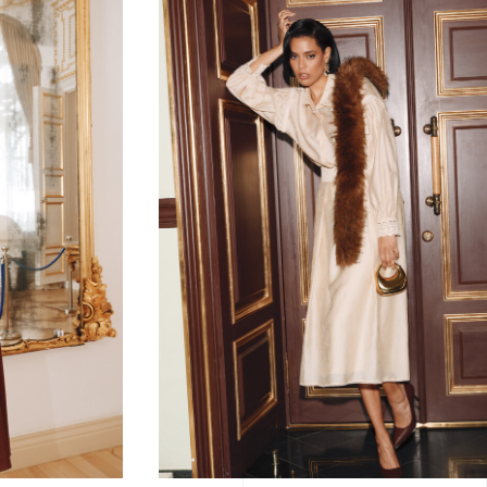
ЮБКА
42
44
46
48
50
52