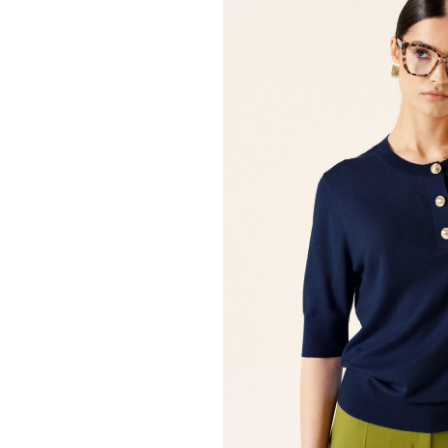
ДЖЕМПЕР
42
44
46
48
5