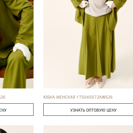
52
ЮБКА
42
44
46
48
50
52
S26
ЮБКА ЖЕНСКАЯ 1T5045072AWS26
ЕНУ
УЗНАТЬ ОПТОВУЮ ЦЕНУ