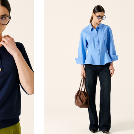
0
БРЮКИ
42
44
46
48
50