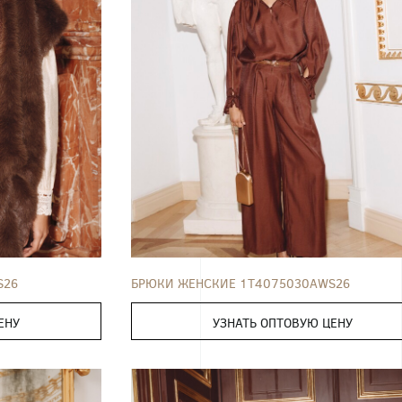
52
БРЮКИ
42
44
46
48
50
S26
БРЮКИ ЖЕНСКИЕ 1T4075030AWS26
ЕНУ
УЗНАТЬ ОПТОВУЮ ЦЕНУ