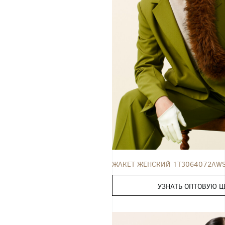
ЖАКЕТ
42
44
46
48
50
ЖАКЕТ ЖЕНСКИЙ 1T3064072AW
УЗНАТЬ ОПТОВУЮ Ц