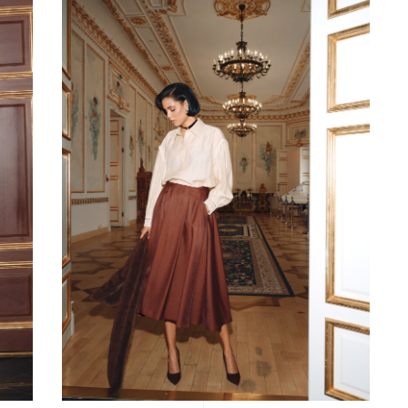
ЮБКА
42
44
46
48
50