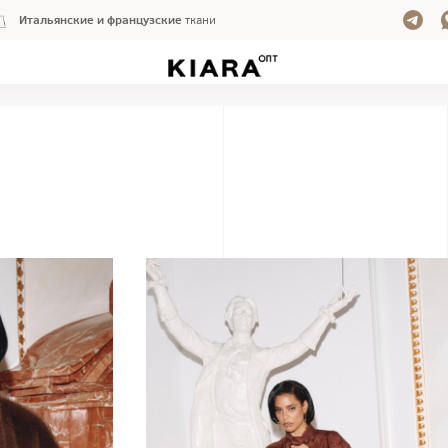
Итальянские и французские
ткани