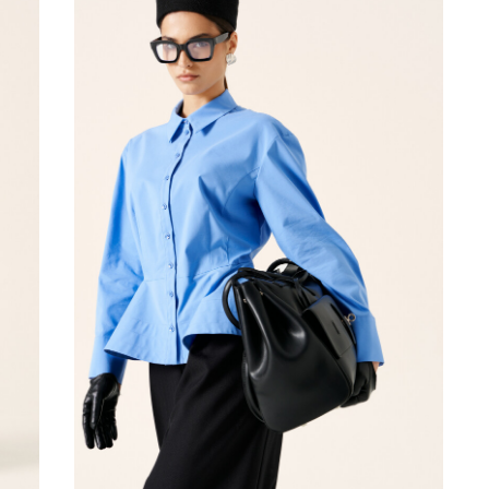
БЛУЗКА
42
44
46
48
50