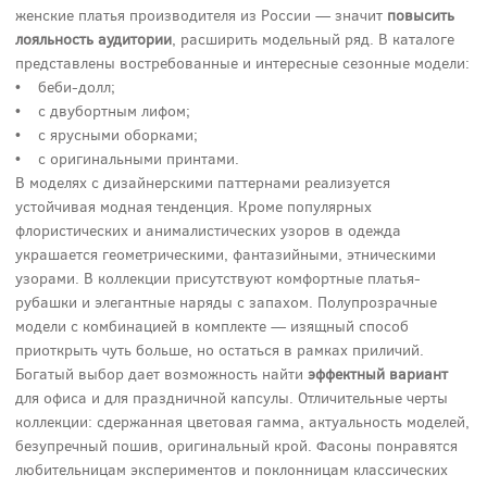
женские платья производителя из России — значит
повысить
лояльность аудитории
, расширить модельный ряд. В каталоге
представлены востребованные и интересные сезонные модели:
• беби-долл;
• с двубортным лифом;
• с ярусными оборками;
• с оригинальными принтами.
В моделях с дизайнерскими паттернами реализуется
устойчивая модная тенденция. Кроме популярных
флористических и анималистических узоров в одежда
украшается геометрическими, фантазийными, этническими
узорами. В коллекции присутствуют комфортные платья-
рубашки и элегантные наряды с запахом. Полупрозрачные
модели с комбинацией в комплекте — изящный способ
приоткрыть чуть больше, но остаться в рамках приличий.
Богатый выбор дает возможность найти
эффектный вариант
для офиса и для праздничной капсулы. Отличительные черты
коллекции: сдержанная цветовая гамма, актуальность моделей,
безупречный пошив, оригинальный крой. Фасоны понравятся
любительницам экспериментов и поклонницам классических