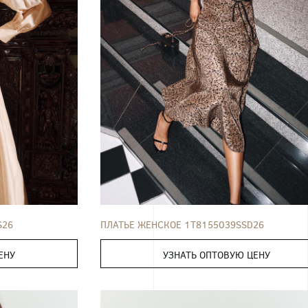
52
ПЛАТЬЕ
42
44
46
48
50
S26
ПЛАТЬЕ ЖЕНСКОЕ 1T8155039SSD26
ЕНУ
УЗНАТЬ ОПТОВУЮ ЦЕНУ