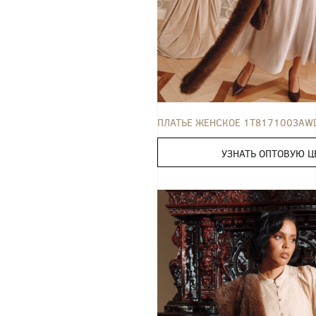
ПЛАТЬЕ
42
44
46
48
50
ПЛАТЬЕ ЖЕНСКОЕ 1T8171003AW
УЗНАТЬ ОПТОВУЮ Ц