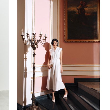
ПЛАТЬЕ
42
44
46
48
50
52