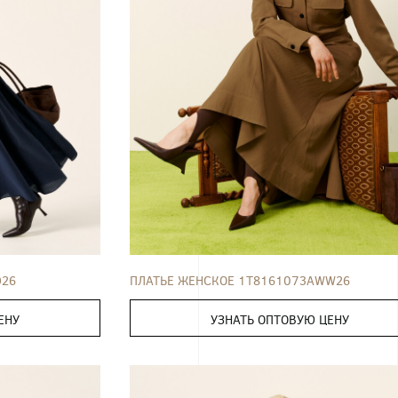
ПЛАТЬЕ
42
44
46
48
50
52
D26
ПЛАТЬЕ ЖЕНСКОЕ 1T8161073AWW26
ЕНУ
УЗНАТЬ ОПТОВУЮ ЦЕНУ