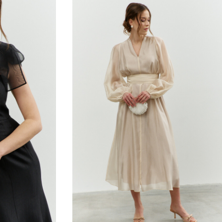
ПЛАТЬЕ
42
44
46
48
50
52