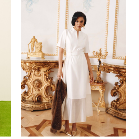
ПЛАТЬЕ
42
44
46
48
50
52