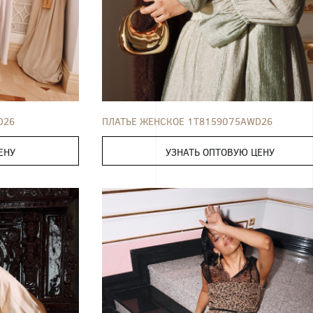
52
ПЛАТЬЕ
42
44
46
48
50
52
D26
ПЛАТЬЕ ЖЕНСКОЕ 1T8159075AWD26
ЕНУ
УЗНАТЬ ОПТОВУЮ ЦЕНУ