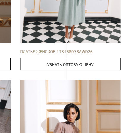
ПЛАТЬЕ
42
44
46
48
50
52
ПЛАТЬЕ ЖЕНСКОЕ 1T8158078AWD26
УЗНАТЬ ОПТОВУЮ ЦЕНУ