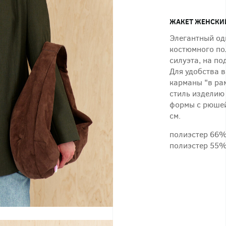
ЖАКЕТ ЖЕНСКИЙ
Элегантный од
костюмного по
силуэта, на п
Для удобства 
карманы "в ра
стиль изделию
формы с рюшей
см.
полиэстер 66%
полиэстер 55%