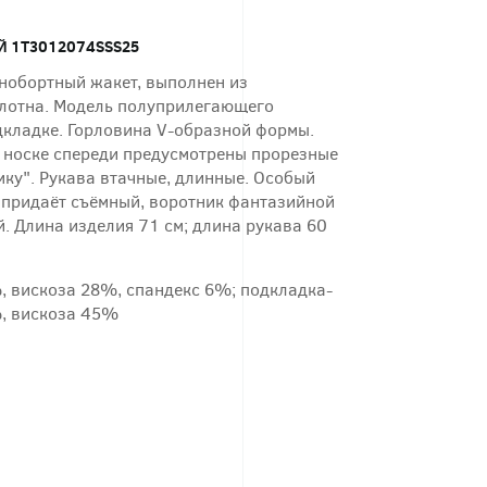
 1T3012074SSS25
нобортный жакет, выполнен из
лотна. Модель полуприлегающего
одкладке. Горловина V-образной формы.
в носке спереди предусмотрены прорезные
мку". Рукава втачные, длинные. Особый
 придаёт съёмный, воротник фантазийной
. Длина изделия 71 см; длина рукава 60
, вискоза 28%, спандекс 6%; подкладка-
, вискоза 45%