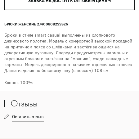
ЗАЯВКА НА ДОСТУП К ОПТОВЫМ ЦЕНАМ
БРЮКИ ЖЕНСКИЕ 2J4008082SSS26
Брюки в стиле smart casual выполнены из хлопкового
джинсового полотна. Модель с комфортной высокой посадкой
на притачном поясе со шлёвками и застёгивающемся на
декоративную пуговицу. Спереди предусмотрены карманы с
отрезным бочком и застёжка на "молнию", сзади накладные
карманы. Модель декорирована наличием отделочных строчек.
Длина изделия по боковому шву (с поясом) 108 см.
Хлопок 100%
Отзывы
Оставить отзыв