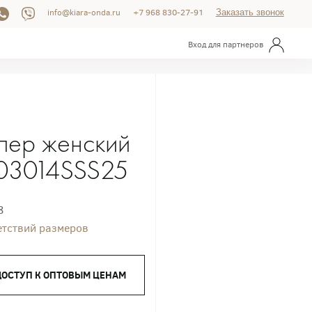
info@kiara-onda.ru
+7 968 830-27-91
Заказать звонок
Вход для партнеров
пер женский
03014SSS25
8
етствий размеров
ДОСТУП К ОПТОВЫМ ЦЕНАМ