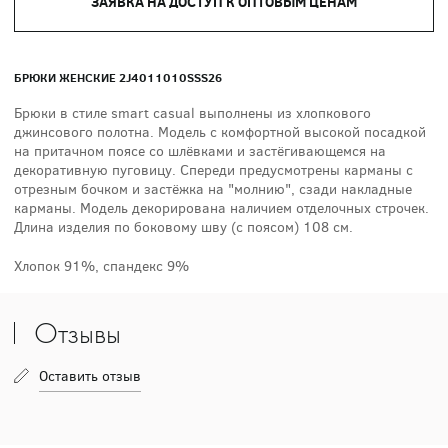
ЗАЯВКА НА ДОСТУП К ОПТОВЫМ ЦЕНАМ
БРЮКИ ЖЕНСКИЕ 2J4011010SSS26
Брюки в стиле smart casual выполнены из хлопкового
джинсового полотна. Модель с комфортной высокой посадкой
на притачном поясе со шлёвками и застёгивающемся на
декоративную пуговицу. Спереди предусмотрены карманы с
отрезным бочком и застёжка на "молнию", сзади накладные
карманы. Модель декорирована наличием отделочных строчек.
Длина изделия по боковому шву (с поясом) 108 см.
Хлопок 91%, спандекс 9%
Отзывы
Оставить отзыв