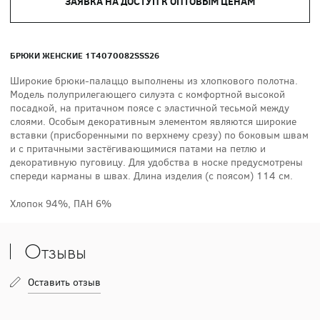
ЗАЯВКА НА ДОСТУП К ОПТОВЫМ ЦЕНАМ
БРЮКИ ЖЕНСКИЕ 1T4070082SSS26
Широкие брюки-палаццо выполнены из хлопкового полотна.
Модель полуприлегающего силуэта с комфортной высокой
посадкой, на притачном поясе с эластичной тесьмой между
слоями. Особым декоративным элементом являются широкие
вставки (присборенными по верхнему срезу) по боковым швам
и с притачными застёгивающимися патами на петлю и
декоративную пуговицу. Для удобства в носке предусмотрены
спереди карманы в швах. Длина изделия (с поясом) 114 см.
Хлопок 94%, ПАН 6%
Отзывы
Оставить отзыв