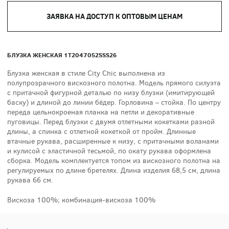
ЗАЯВКА НА ДОСТУП К ОПТОВЫМ ЦЕНАМ
БЛУЗКА ЖЕНСКАЯ 1T2047052SSS26
Блузка женская в стиле City Chic выполнена из
полупрозрачного вискозного полотна. Модель прямого силуэта
с притачной фигурной деталью по низу блузки (имитирующей
баску) и длиной до линии бёдер. Горловина – стойка. По центру
переда цельнокроеная планка на петли и декоративные
пуговицы. Перед блузки с двумя отлетными кокетками разной
длины, а спинка с отлетной кокеткой от пройм. Длинные
втачные рукава, расширенные к низу, с притачными воланами
и кулисой с эластичной тесьмой, по окату рукава оформлена
сборка. Модель комплектуется топом из вискозного полотна на
регулируемых по длине бретелях. Длина изделия 68,5 см, длина
рукава 66 см.
Вискоза 100%; комбинация-вискоза 100%