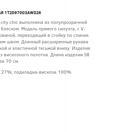
АЯ 1T2097003AWD26
 city chic выполнена из полупрозрачной
 блеском. Модель прямого силуэта, с V-
виной, переходящей в стойку по спинке.
ним швом. Длинный расширенные рукава
кой и эластичной тесьмой внизу. Изделие
з вискозного полотна. Длина изделия 58
ва 70 см.
Э 27%; подкладка-вискоза 100%