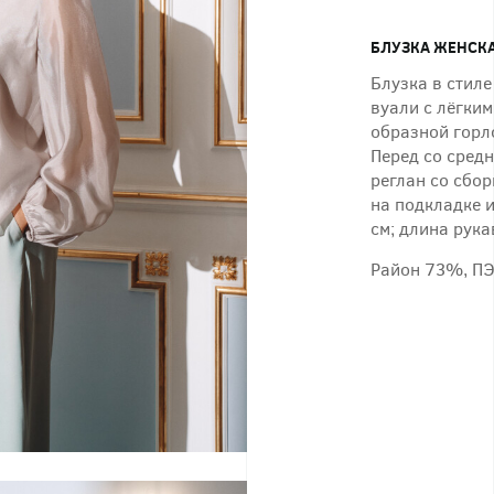
БЛУЗКА ЖЕНСК
Блузка в стиле
вуали с лёгким
образной горло
Перед со сред
реглан со сбор
на подкладке и
см; длина рука
Район 73%, П