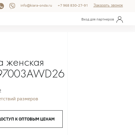
info@kiara-onda.ru
+7 968 830-27-91
Заказать звонок
Вход для партнеров
а женская
97003AWD26
2
етствий размеров
ДОСТУП К ОПТОВЫМ ЦЕНАМ