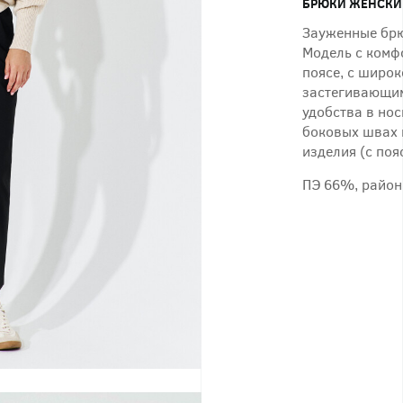
БРЮКИ ЖЕНСКИ
Зауженные брю
Модель с комф
поясе, с широк
застегивающим
удобства в но
боковых швах 
изделия (с поя
ПЭ 66%, район