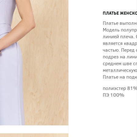
ПЛАТЬЕ ЖЕНСКО
Платье выполн
Модель полупр
линией плеча.
является квад
частью. Перед 
подрез на лини
среднем шве с
металлическую
Платье на подк
полиэстер 81%
ПЭ 100%