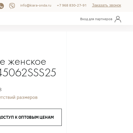
info@kiara-onda.ru
+7 968 830-27-91
Заказать звонок
Вход для партнеров
е женское
45062SSS25
8
етствий размеров
ДОСТУП К ОПТОВЫМ ЦЕНАМ