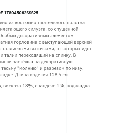
Е 1T8045062SSS25
ено из костюмно-плательного полотна.
илегающего силуэта, со спущенной
 Особым декоративным элементом
ратная горловина с выступающей верхней
с таллиевыми выточками, от которых идет
и талии переходящий на спинку. В
пинки застёжка на декоративную,
 тесьму "молнию" и разрезом по низу.
ладке. Длина изделия 128,5 см.
, вискоза 18%, спандекс 1%; подкладка