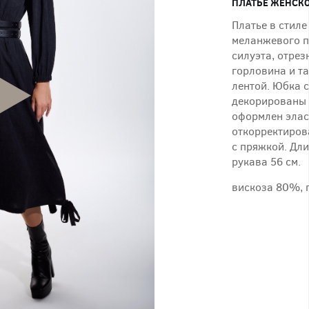
ПЛАТЬЕ ЖЕНСКО
Платье в стиле
меланжевого п
силуэта, отрез
горловина и т
лентой. Юбка с
декорированы 
оформлен элас
откорректиров
с пряжкой. Дли
рукава 56 см.
вискоза 80%, 