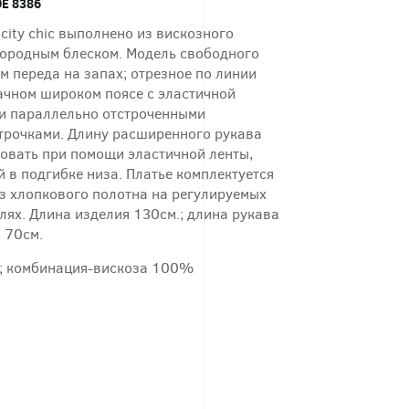
Е 8386
 city chic выполнено из вискозного
городным блеском. Модель свободного
м переда на запах; отрезное по линии
тачном широком поясе с эластичной
 и параллельно отстроченными
трочками. Длину расширенного рукава
овать при помощи эластичной ленты,
 в подгибке низа. Платье комплектуется
з хлопкового полотна на регулируемых
лях. Длина изделия 130см.; длина рукава
 70см.
; комбинация-вискоза 100%