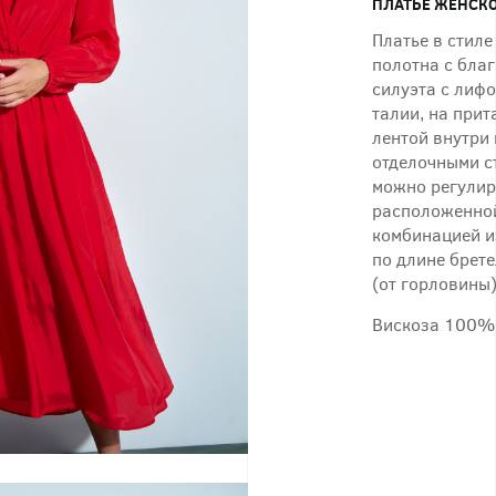
ПЛАТЬЕ ЖЕНСКО
Платье в стиле
полотна с бла
силуэта с лифо
талии, на при
лентой внутри
отделочными с
можно регулир
расположенной
комбинацией и
по длине брете
(от горловины)
Вискоза 100%