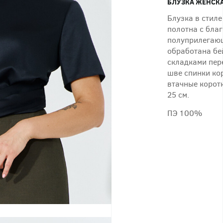
БЛУЗКА ЖЕНСКА
Блузка в стиле
полотна с бла
полуприлегающ
обработана бе
складками пер
шве спинки кор
втачные коротк
25 см.
ПЭ 100%