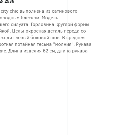
Я 2536
 city chic выполнена из сатинового
городным блеском. Модель
его силуэта. Горловина круглой формы
йкой. Цельнокроеная деталь переда со
еходит левый боковой шов. В среднем
откая потайная тесьма "молния". Рукава
ие. Длина изделия 62 см; длина рукава