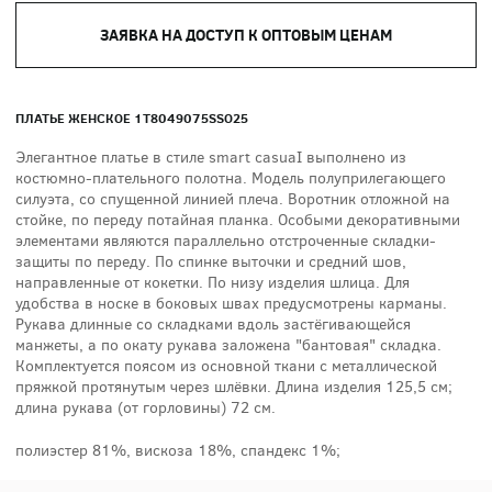
ЗАЯВКА НА ДОСТУП К ОПТОВЫМ ЦЕНАМ
ПЛАТЬЕ ЖЕНСКОЕ 1T8049075SSO25
Элегантное платье в стиле smart casuaI выполнено из
костюмно-плательного полотна. Модель полуприлегающего
силуэта, со спущенной линией плеча. Воротник отложной на
стойке, по переду потайная планка. Особыми декоративными
элементами являются параллельно отстроченные складки-
защиты по переду. По спинке выточки и средний шов,
направленные от кокетки. По низу изделия шлица. Для
удобства в носке в боковых швах предусмотрены карманы.
Рукава длинные со складками вдоль застёгивающейся
манжеты, а по окату рукава заложена "бантовая" складка.
Комплектуется поясом из основной ткани с металлической
пряжкой протянутым через шлёвки. Длина изделия 125,5 см;
длина рукава (от горловины) 72 см.
полиэстер 81%, вискоза 18%, спандекс 1%;