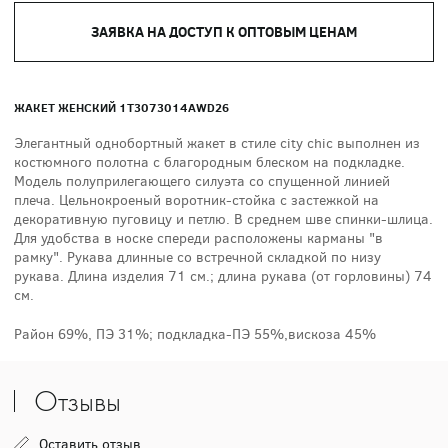
ЗАЯВКА НА ДОСТУП К ОПТОВЫМ ЦЕНАМ
ЖАКЕТ ЖЕНСКИЙ 1T3073014AWD26
Элегантный однобортный жакет в стиле city chiс выполнен из
костюмного полотна с благородным блеском на подкладке.
Модель полуприлегающего силуэта со спущенной линией
плеча. Цельнокроеный воротник-стойка с застежкой на
декоративную пуговицу и петлю. В среднем шве спинки-шлица.
Для удобства в носке спереди расположены карманы "в
рамку". Рукава длинные со встречной складкой по низу
рукава. Длина изделия 71 см.; длина рукава (от горловины) 74
см.
Район 69%, ПЭ 31%; подкладка-ПЭ 55%,вискоза 45%
Отзывы
Оставить отзыв