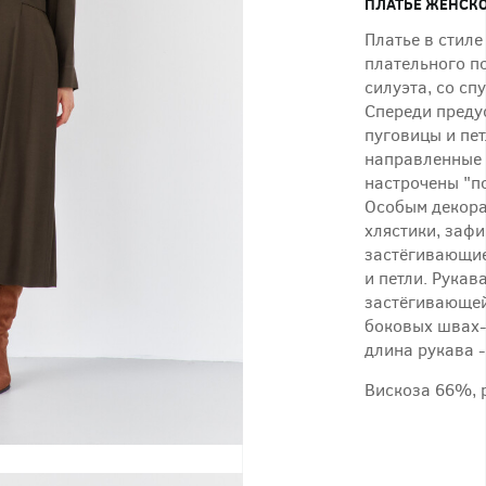
ПЛАТЬЕ ЖЕНСКО
Платье в стиле
плательного п
силуэта, со сп
Спереди преду
пуговицы и пет
направленные 
настрочены "п
Особым декора
хлястики, заф
застёгивающие
и петли. Рукав
застёгивающей
боковых швах-к
длина рукава -
Вискоза 66%,