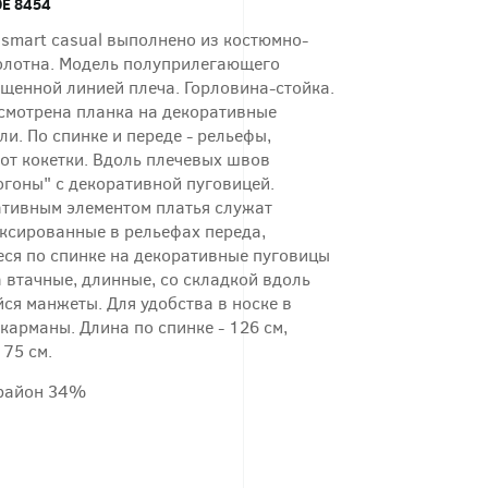
Е 8454
 smart casual выполнено из костюмно-
олотна. Модель полуприлегающего
ущенной линией плеча. Горловина-стойка.
смотрена планка на декоративные
ли. По спинке и переде - рельефы,
от кокетки. Вдоль плечевых швов
огоны" с декоративной пуговицей.
тивным элементом платья служат
иксированные в рельефах переда,
ся по спинке на декоративные пуговицы
а втачные, длинные, со складкой вдоль
ся манжеты. Для удобства в носке в
арманы. Длина по спинке - 126 см,
 75 см.
 район 34%